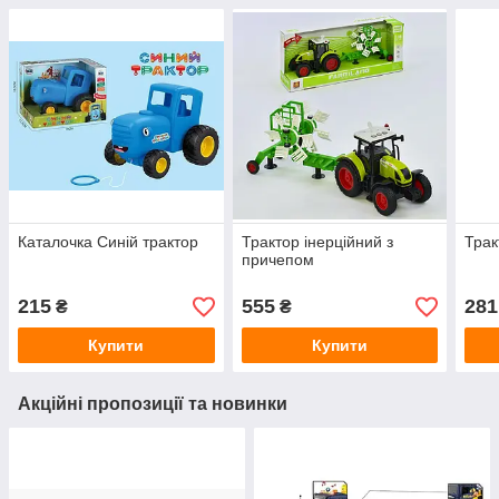
Каталочка Синій трактор
Трактор інерційний з
Трак
причепом
215
555
281
₴
₴
Купити
Купити
Акційні пропозиції та новинки