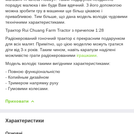
порадує малюка і він буде Вам вдячний. З його допомогою
можна зробити гру в машинки ще більш цікавою і
привабливою. Тим більше, що дана модель володіє чудовими
технічними характеристиками.
Трактор Rui Chuang Farm Tractor з причепом 1:28
Радіокерований гоночний трактор є прекрасним подарунком
для всіх малят. Примітно, що цією моделлю можуть гратися
діти від 3-х років. Таким чином, навіть карапузи наділені
можливістю грати радіокерованими
іграшками
.
Модель володіє такими вигідними характеристиками:
- Повною функціональністю
- Копийным дизайном
- Тримером напрямку руху
- Гумовими колесами.
Приховати
Характеристики
Основні