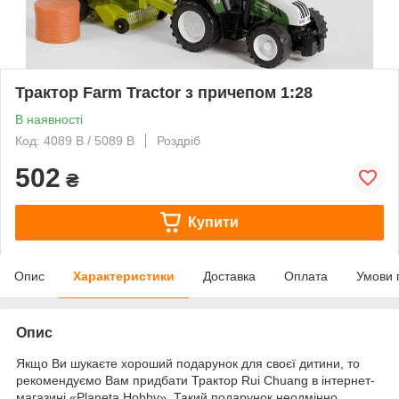
Трактор Farm Tractor з причепом 1:28
В наявності
Код: 4089 B / 5089 B
Роздріб
502
₴
Купити
Опис
Характеристики
Доставка
Оплата
Умови 
Опис
Якщо Ви шукаєте хороший подарунок для своєї дитини, то
рекомендуємо Вам придбати Трактор Rui Chuang в інтернет-
магазині «Planeta Hobby». Такий подарунок неодмінно