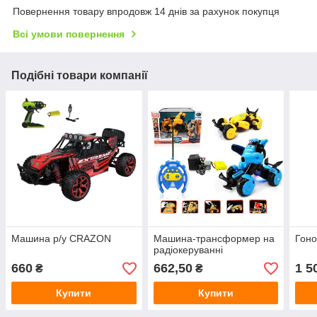
Повернення товару впродовж 14 днів за рахунок покупця
Всі умови повернення
Подібні товари компанії
Машина р/у CRAZON
Машина-трансформер на
Гоно
радіокеруванні
660
662,50
1 5
₴
₴
Купити
Купити