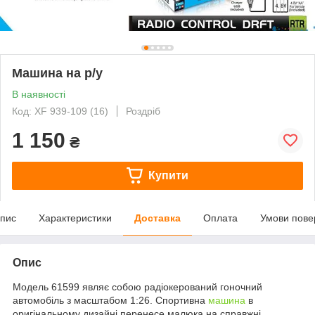
Машина на р/у
В наявності
Код: XF 939-109 (16)
Роздріб
1 150
₴
Купити
пис
Характеристики
Доставка
Оплата
Умови пове
Опис
Модель 61599 являє собою радіокерований гоночний
автомобіль з масштабом 1:26. Спортивна
машина
в
оригінальному дизайні перенесе малюка на справжні