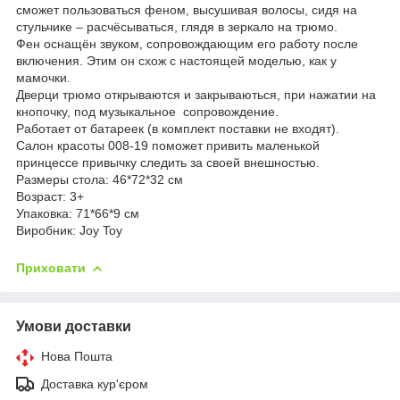
сможет пользоваться феном, высушивая волосы, сидя на
стульчике – расчёсываться, глядя в зеркало на трюмо.
Фен оснащён звуком, сопровождающим его работу после
включения. Этим он схож с настоящей моделью, как у
мамочки.
Дверци трюмо открываются и закрываються, при нажатии на
кнопочку, под музыкальное сопровождение.
Работает от батареек (в комплект поставки не входят).
Салон красоты 008-19 поможет привить маленькой
принцессе привычку следить за своей внешностью.
Размеры стола: 46*72*32 см
Возраст: 3+
Упаковка: 71*66*9 см
Виробник: Joy Toy
Приховати
Умови доставки
Нова Пошта
Доставка кур'єром