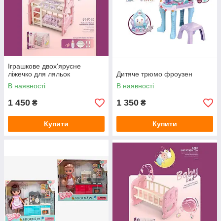
Іграшкове двох'ярусне
ліжечко для ляльок
Дитяче трюмо фроузен
В наявності
В наявності
1 450
1 350
₴
₴
Купити
Купити