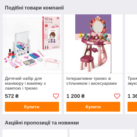
Подібні товари компанії
Дитячий набір для
Інтерактивне трюмо зі
Трюм
манікюру і макіяжу з
стільчиком і аксесуарами
звук
лампою і трюмо
572
1 200
1 3
₴
₴
Купити
Купити
Акційні пропозиції та новинки