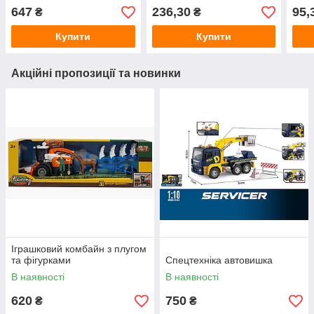
647
236,30
95,
₴
₴
Купити
Купити
Акційні пропозиції та новинки
Іграшковий комбайн з плугом
та фігурками
Спецтехніка автовишка
В наявності
В наявності
620
750
₴
₴