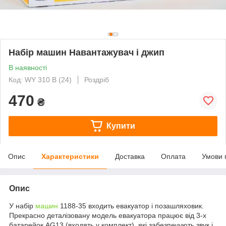
Набір машин Навантажувач і джип
В наявності
Код: WY 310 B (24)
Роздріб
470
₴
Купити
Опис
Характеристики
Доставка
Оплата
Умови 
Опис
У набір
машин
1188-35 входить евакуатор і позашляховик.
Прекрасно деталізовану модель евакуатора працює від 3-х
батарейок AG13 (входять у комплект), які забезпечують звук і