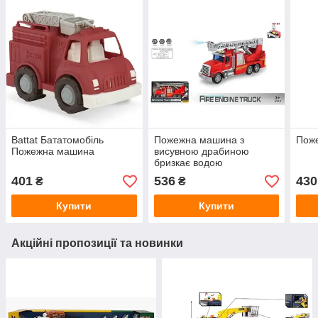
Battat Бататомобіль
Пожежна машина з
Пож
Пожежна машина
висувною драбиною
бризкає водою
401
536
430
₴
₴
Купити
Купити
Акційні пропозиції та новинки