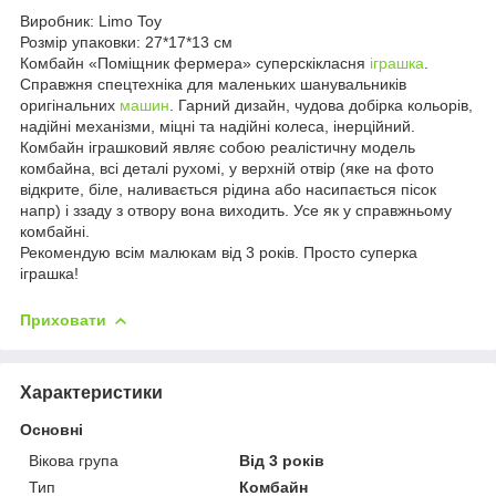
Виробник: Limo Toy
Розмір упаковки: 27*17*13 см
Комбайн «Поміщник фермера» суперскікласня
іграшка
.
Справжня спецтехніка для маленьких шанувальників
оригінальних
машин
. Гарний дизайн, чудова добірка кольорів,
надійні механізми, міцні та надійні колеса, інерційний.
Комбайн іграшковий являє собою реалістичну модель
комбайна, всі деталі рухомі, у верхній отвір (яке на фото
відкрите, біле, наливається рідина або насипається пісок
напр) і ззаду з отвору вона виходить. Усе як у справжньому
комбайні.
Рекомендую всім малюкам від 3 років. Просто суперка
іграшка!
Приховати
Характеристики
Основні
Вікова група
Від 3 років
Тип
Комбайн