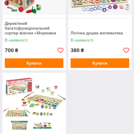
Дерев'яний
багатофункціональний
сортер-візочок «Морковна
Логічна дошка математика
грядка» з магнітною грою та
В наявності
В наявності
фрукти-овочі
700
380
₴
₴
Купити
Купити