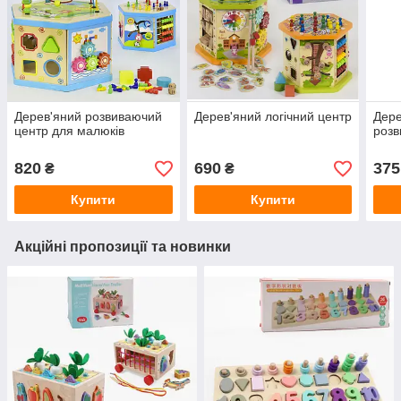
Дерев'яний розвиваючий
Дерев'яний логічний центр
Дере
центр для малюків
розв
820
690
375
₴
₴
Купити
Купити
Акційні пропозиції та новинки