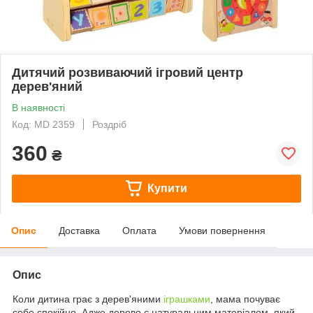
Дитячий розвиваючий ігровий центр
дерев'яний
В наявності
Код: MD 2359
Роздріб
360
₴
Купити
Опис
Доставка
Оплата
Умови повернення
Опис
Коли дитина грає з дерев'яними
іграшками
, мама почуває
себе спокійно. Адже дерево є натуральним матеріалом, який