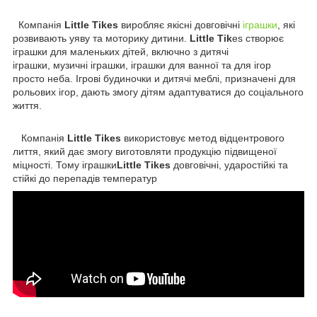
Компанія
Little Tikes
виробляє якісні довговічні
іграшки
, які
розвивають уяву та моторику дитини.
Little Tik
es створює
іграшки для маленьких дітей, включно з дитячі
іграшки, музичні іграшки, іграшки для ванної та для ігор
просто неба. Ігрові будиночки и дитячі меблі, призначені для
рольових ігор, дають змогу дітям адаптуватися до соціального
життя.
Компанія
Little Tikes
використовує метод відцентрового
лиття, який дає змогу виготовляти продукцію підвищеної
міцності. Тому іграшки
Little Tikes
довговічні, ударостійкі та
стійкі до перепадів температур