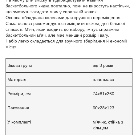
баскетбольного кидка поетапно, поки не виростуть настільки,
що зможуть закидати м'яч у справжній кошик.
Основа обладнана колесами для зручного переміщення.
Сама основа рекомендується зміцнити піском, для більшої
стійкості. М'яч, який входить до набору, імітує справжній
баскетбольний м'яч, але має менший розмір і вагу.
Набір легко складається для зручного зберігання й економії
місця.
Вікова група
від 3 років
Матеріал
пластмаса
Розміри, см
74х81х260
Паковання
60х28х123
У комплекті
м'ячик, стійка з
кільцем