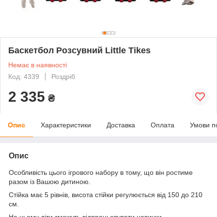
Баскетбол Розсувний Little Tikes
Немає в наявності
Код: 4339
Роздріб
2 335
₴
Опис
Характеристики
Доставка
Оплата
Умови п
Опис
Особливість цього ігрового набору в тому, що він ростиме
разом із Вашою дитиною.
Стійка має 5 рівнів, висота стійки регулюється від 150 до 210
см.
На ньому діти зможуть відпрацьовувати навички