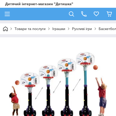
Дитячий інтернет-магазин "Детишка"
Товари та послуги
Іграшки
Рухливі ігри
Баскетбол 