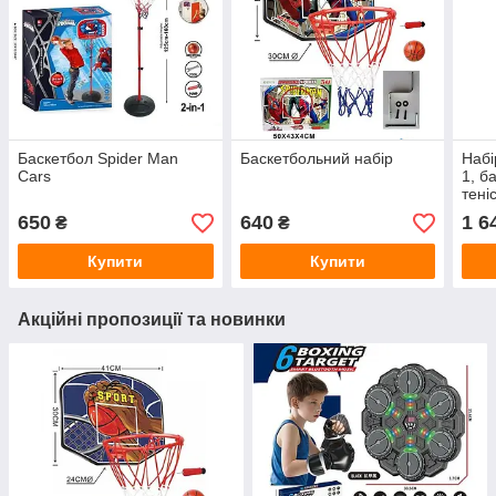
Баскетбол Spider Man
Баскетбольний набір
Набі
Cars
1, б
теніс
650
640
1 6
₴
₴
Купити
Купити
Акційні пропозиції та новинки