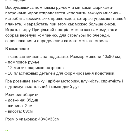
Вооружившись помповым ружьем и мягкими шариками-
патронами игрок отправляется исполнить важную миссию -
истребить космических пришельцев, которые угрожают нашей
планете, и заработать при этом как можно больше очков.
Играть в игру Прицільний постріл можно как самому, так и
собрав веселую компанию, для стрельбы по очереди,
соревнования и определения самого меткого стрелка.
В комплекте:
- тканевая мишень на подставке. Размер мишени 40х90 см;
- помповое ружье;
- 12 мягких шариков-патронов;
- 18 пластиковых деталей для формирования подставки.
Гра розвиває велику і дрібну моторику, влучність, спритність і
підтримує змагальний і командний дух.
Розміри/габарити
- довжина: 39див
- ширина: 2см
- висота: 89см
Розмір упаковки: 43×8×33см