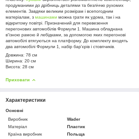
продуманими до дрібниць деталями та безліччю рухомих
елементів. Завдяки великим розмірам і всепогодним
матеріалам, з
машинами
можна грати як удома, так і на
відкритому повітрі. Призначений для перевезення
перегонових автомобілів Формули 1. Машина обладнана
в'їзною рамою й лебідками, за допомогою яких перегонові
автомобілі втягуються на платформу. До комплекту входять
два автомобілі Формули 1, набір бар'єрів і стовпчиків.
Довжина: 78 см
Ширина: 20 см
Висота: 28 см
Приховати
Характеристики
Основні
Виробник
Wader
Матеріал
Пластик
Країна виробник
Польща