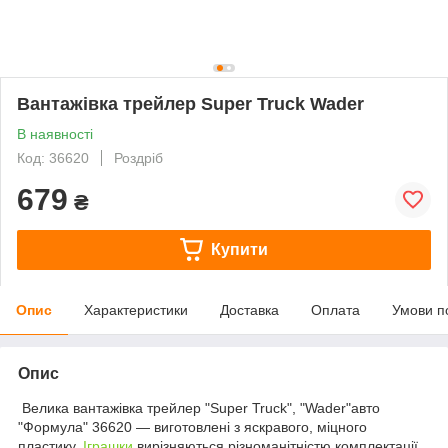
Вантажівка трейлер Super Truck Wader
В наявності
Код: 36620
Роздріб
679
₴
Купити
Опис
Характеристики
Доставка
Оплата
Умови п
Опис
Велика вантажівка трейлер "Super Truck", "Wader"авто
"Формула" 36620 — виготовлені з яскравого, міцного
пластику.
Іграшки
вирізняються різноманітністю комплектації,