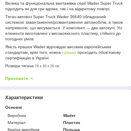
Велика та функціональна вантажівка серії Wader Super Truck
підходить як для гри вдома, так і на відкритому повітрі.
Тягач-автовоз Super Truck Wader 36640 обладнаний
системою завантаження/розвантаження автомобілів, а також
напрямною, що висувається. У комплекті — два автокупі. Усі
елементи виготовлені з високоякісного пластику, стійкого до
погодних умов.
Якість іграшок Wader відповідає високим європейським
стандартам, крім того, кожна
іграшка
проходить обов'язкову
сертифікацію в Україні.
Розміри тягача
78 х 30 х 20 см
Приховати
Характеристики
Основні
Виробник
Wader
Матеріал
Пластик
Країна виробник
Польща