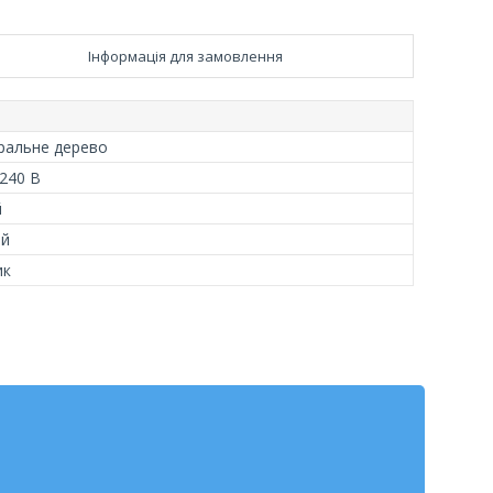
Інформація для замовлення
ральне дерево
240 В
й
ий
ик