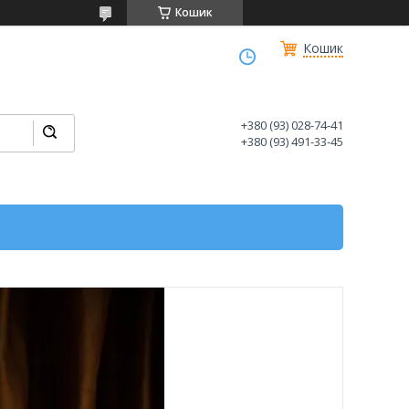
Кошик
Кошик
+380 (93) 028-74-41
+380 (93) 491-33-45