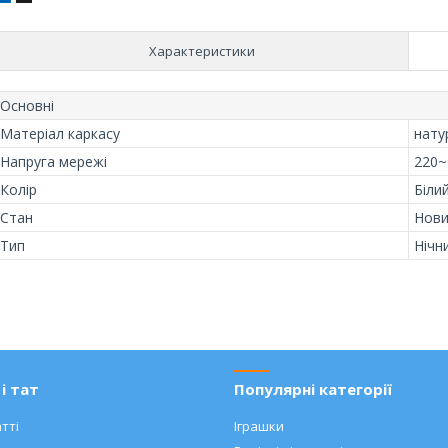
Характеристики
Основні
Матеріал каркасу
нату
Напруга мережі
220~
Колір
Біли
Стан
Нов
Тип
Нічн
і тат
Популярні категорії
тті
Іграшки