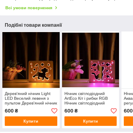
Всі умови повернення
Подібні товари компанії
Дерев'яний нічник Light
Нічник світлодіодний
Нічн
LED Веселий левеня з
ArtEco Кіт і рибки RGB
Аква
пультом Дерев'яний нічник
Нічник світлодіодний
регу
RGB
ArtEco Кіт і рибки з
RGB
600
600
600
₴
₴
подвійною RGB
Купити
Купити