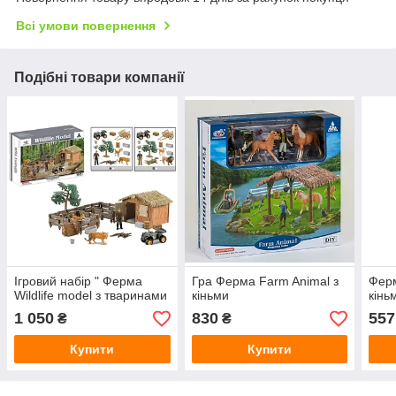
Всі умови повернення
Подібні товари компанії
Ігровий набір " Ферма
Гра Ферма Farm Animal з
Ферм
Wildlife model з тваринами
кіньми
кінь
1 050
830
557
₴
₴
Купити
Купити