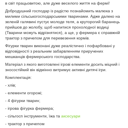
в світ працьовитою, але дуже веселого життя на фермі!
Добродушний господар із радістю познайомить малюка з
милими сільськогосподарськими тваринами. Адже далеко на
зеленій галявині пустує молоде теля, а круторогий баранець
прийшов до жолобу, щоб напитися прохолодної водиці
(Тварини можуть відрізнятися), а ще, у фермера є справжній
трактор з причепом для перевезення кормів.
Фігурки тварин виконані дуже реалістично і пофарбовані у
відповідності з реальним забарвленням приручених
мешканців фермерського господарства.
Матеріал з якого виготовлені ігрові елементи досить міцний і
зносостійкий він відмінно витримує активні дитячі ігри.
Комплектація:
- хлів;
- елементи огорожі;
- 4 фігурки тварин;
- ігрова фігурка фермера;
- сільгосп інструменти, їжа та
аксесуари
- трактор з причепом