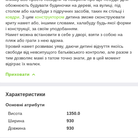
обожнюють будувати будиночки на дереві, на вулиці, під
столом або халабуди з підручних засобів, таких як стільці і
ковдри
. З цим
конструктором
дитина зможе сконструювати
криту намет або, іншими словами, халабуду будь-якої форми
і конструкції, за своїм уподобанням.
Намет можна встановити в себе у дворі, взяти з собою на
пляж або грати з нею вдома.
Ігровий намет розвиває уяву, даючи дитині відчуття якоїсь
свободи від невсипущого батьківського контролю, але разом з
тим дозволяє мамі з татом точно знати, де в цей момент
відіграє їх малюк.
Приховати
Характеристики
Основні атрибути
Висота
1350.0
Ширина
930
Довжина
930