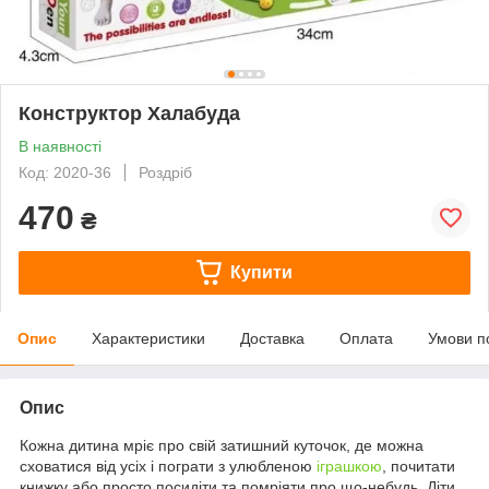
Конструктор Халабуда
В наявності
Код: 2020-36
Роздріб
470
₴
Купити
Опис
Характеристики
Доставка
Оплата
Умови п
Опис
Кожна дитина мріє про свій затишний куточок, де можна
сховатися від усіх і пограти з улюбленою
іграшкою
, почитати
книжку або просто посидіти та помріяти про що-небудь. Діти