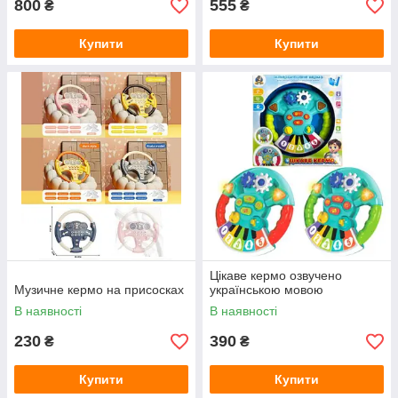
800
555
₴
₴
Купити
Купити
Цікаве кермо озвучено
Музичне кермо на присосках
українською мовою
В наявності
В наявності
230
390
₴
₴
Купити
Купити