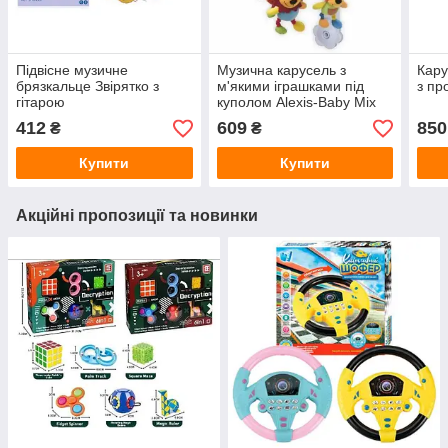
Підвісне музичне
Музична карусель з
Кару
брязкальце Звірятко з
м'якими іграшками під
з пр
гітарою
куполом Alexis-Baby Mix
412
609
850
₴
₴
Купити
Купити
Акційні пропозиції та новинки