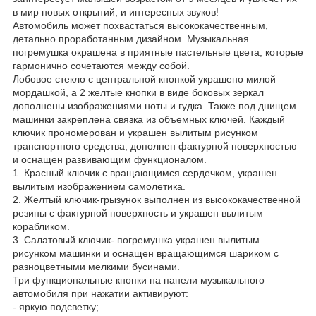
в мир новых открытий, и интересных звуков!
Автомобиль может похвастаться высококачественным,
детально проработанным дизайном. Музыкальная
погремушка окрашена в приятные пастельные цвета, которые
гармонично сочетаются между собой.
Лобовое стекло с центральной кнопкой украшено милой
мордашкой, а 2 желтые кнопки в виде боковых зеркал
дополнены изображениями ноты и гудка. Также под днищем
машинки закреплена связка из объемных ключей. Каждый
ключик прономерован и украшен вылитым рисунком
транспортного средства, дополнен фактурной поверхностью
и оснащен развивающим функционалом.
1. Красный ключик с вращающимся сердечком, украшен
вылитым изображением самолетика.
2. Желтый ключик-грызунок выполнен из высококачественной
резины с фактурной поверхность и украшен вылитым
корабликом.
3. Салатовый ключик- погремушка украшен вылитым
рисунком машинки и оснащен вращающимся шариком с
разноцветными мелкими бусинами.
Три функциональные кнопки на панели музыкального
автомобиля при нажатии активируют:
- яркую подсветку;