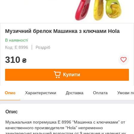
Музичний брелок Машинка з ключами Hola
В наявності
Код: E 8996
Роздріб
310
₴
Купити
Опис
Характеристики
Доставка
Оплата
Умови п
Опис
Музыкальная погремушка E 8996 “Машинка с ключиками” от
качественного производителя “Hola” непременно
заинтересует малышей возрастом от 9 месяцев и увлечет их