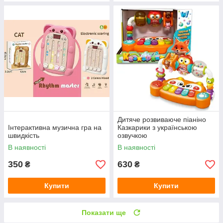
Дитяче розвиваюче піаніно
Інтерактивна музична гра на
Казкарики з українською
швидкість
озвучкою
В наявності
В наявності
350
630
₴
₴
Купити
Купити
Показати ще