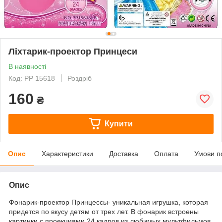
Ліхтарик-проектор Принцеси
В наявності
Код: РР 15618
Роздріб
160
₴
Купити
Опис
Характеристики
Доставка
Оплата
Умови п
Опис
Фонарик-проектор Принцессы- уникальная игрушка, которая
придется по вкусу детям от трех лет. В фонарик встроены
картинки с проекциями 24 кадров из любимых мультфильмов.