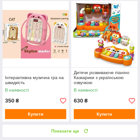
Дитяче розвиваюче піаніно
Інтерактивна музична гра на
Казкарики з українською
швидкість
озвучкою
В наявності
В наявності
350
630
₴
₴
Купити
Купити
Показати ще