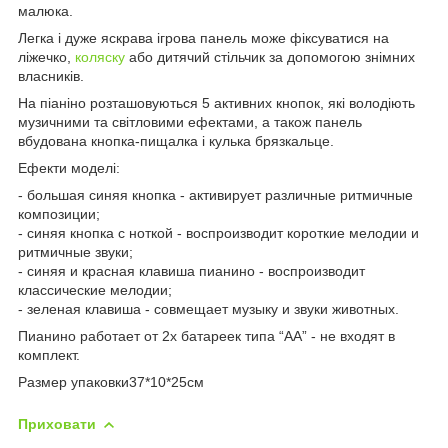
малюка.
Легка і дуже яскрава ігрова панель може фіксуватися на
ліжечко,
коляску
або дитячий стільчик за допомогою знімних
власників.
На піаніно розташовуються 5 активних кнопок, які володіють
музичними та світловими ефектами, а також панель
вбудована кнопка-пищалка і кулька брязкальце.
Ефекти моделі:
- большая синяя кнопка - активирует различные ритмичные
композиции;
- синяя кнопка с ноткой - воспроизводит короткие мелодии и
ритмичные звуки;
- синяя и красная клавиша пианино - воспроизводит
классические мелодии;
- зеленая клавиша - совмещает музыку и звуки животных.
Пианино работает от 2х батареек типа “АА” - не входят в
комплект.
Размер упаковки37*10*25см
Приховати