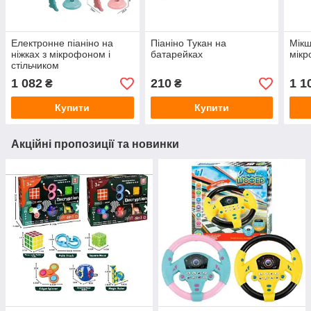
Електронне піаніно на
Піаніно Тукан на
Мікш
ніжках з мікрофоном і
батарейках
мік
стільчиком
1 082
210
1 1
₴
₴
Купити
Купити
Акційні пропозиції та новинки