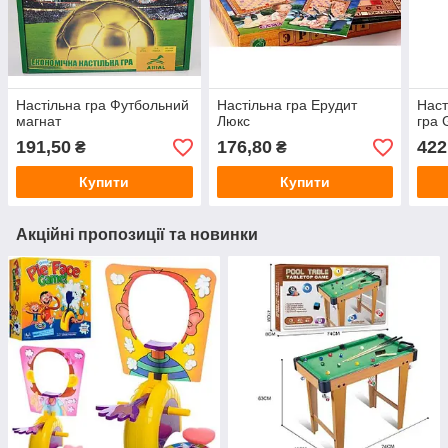
Настільна гра Футбольний
Настільна гра Ерудит
Наст
магнат
Люкс
гра 
191,50
176,80
422
₴
₴
Купити
Купити
Акційні пропозиції та новинки