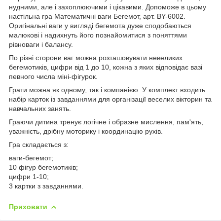
нудними, але і захоплюючими і цікавими. Допоможе в цьому
настільна гра Математичні ваги Бегемот, арт. BY-6002.
Оригінальні ваги у вигляді бегемота дуже сподобаються
малюкові і надихнуть його познайомитися з поняттями
рівноваги і балансу.
По різні сторони ваг можна розташовувати невеликих
бегемотиків, цифри від 1 до 10, кожна з яких відповідає вазі
певного числа міні-фігурок.
Грати можна як одному, так і компанією. У комплект входить
набір карток із завданнями для організації веселих вікторин та
навчальних занять.
Граючи дитина тренує логічне і образне мислення, пам'ять,
уважність, дрібну моторику і координацію рухів.
Гра складається з:
ваги-бегемот;
10 фігур бегемотиків;
цифри 1-10;
3 картки з завданнями.
Приховати