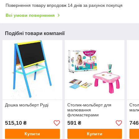
Повернення товару впродовж 14 днів за рахунок покупця
Всі умови повернення
Подібні товари компанії
Дошка мольберт Руді
Столик-мольберт для
Стол
малювання
малю
фломастерами
515,10
591
746
₴
₴
Купити
Купити