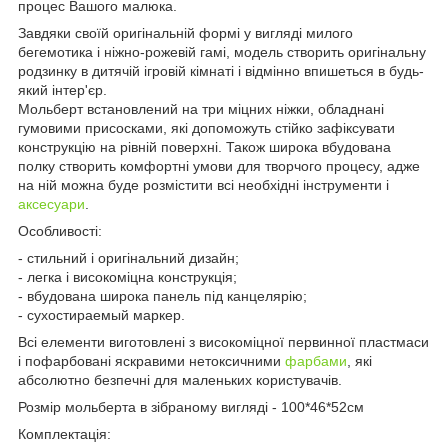
процес Вашого малюка.
Завдяки своїй оригінальній формі у вигляді милого
бегемотика і ніжно-рожевій гамі, модель створить оригінальну
родзинку в дитячій ігровій кімнаті і відмінно впишеться в будь-
який інтер'єр.
Мольберт встановлений на три міцних ніжки, обладнані
гумовими присосками, які допоможуть стійко зафіксувати
конструкцію на рівній поверхні. Також широка вбудована
полку створить комфортні умови для творчого процесу, адже
на ній можна буде розмістити всі необхідні інструменти і
аксесуари
.
Особливості:
- стильний і оригінальний дизайн;
- легка і високоміцна конструкція;
- вбудована широка панель під канцелярію;
- сухостираемый маркер.
Всі елементи виготовлені з високоміцної первинної пластмаси
і пофарбовані яскравими нетоксичними
фарбами
, які
абсолютно безпечні для маленьких користувачів.
Розмір мольберта в зібраному вигляді - 100*46*52см
Комплектація: