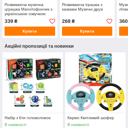
Розвиваюча музична
Розвиваюча іграшка з
Муз
цграшка Магнітофончик з
казками Музичні друзі
літа
українською озвучкою
339
268
360
₴
₴
Купити
Купити
Акційні пропозиції та новинки
Набір з 6ти головоломок
Кермо Кмітливий шофер
В наявності
В наявності