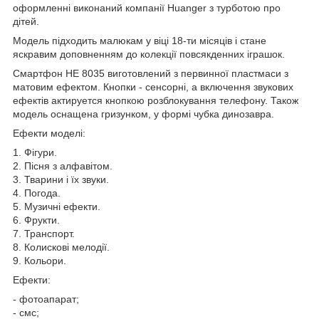
оформленні виконаний компанії Huanger з турботою про
дітей.
Модель підходить малюкам у віці 18-ти місяців і стане
яскравим доповненням до колекції повсякденних іграшок.
Смартфон HE 8035 виготовлений з первинної пластмаси з
матовим ефектом. Кнопки - сенсорні, а включення звукових
ефектів актируется кнопкою розблокування телефону. Також
модель оснащена гризунком, у формі чубка динозавра.
Ефекти моделі:
1. Фігури.
2. Пісня з алфавітом.
3. Тварини і їх звуки.
4. Погода.
5. Музичні ефекти.
6. Фрукти.
7. Транспорт.
8. Колискові мелодії.
9. Кольори.
Ефекти:
- фотоапарат;
- смс;