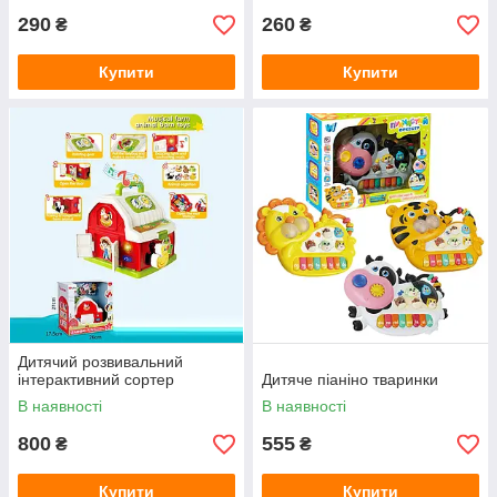
290
260
₴
₴
Купити
Купити
Дитячий розвивальний
інтерактивний сортер
Дитяче піаніно тваринки
В наявності
В наявності
800
555
₴
₴
Купити
Купити