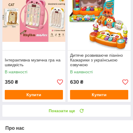
Дитяче розвиваюче піаніно
Інтерактивна музична гра на
Казкарики з українською
швидкість
озвучкою
В наявності
В наявності
350
630
₴
₴
Купити
Купити
Показати ще
Про нас