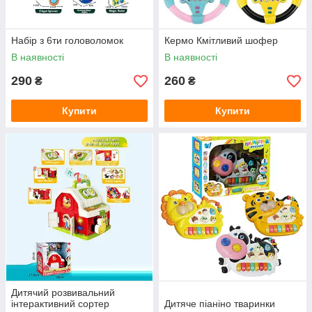
Набір з 6ти головоломок
Кермо Кмітливий шофер
В наявності
В наявності
290
260
₴
₴
Купити
Купити
Дитячий розвивальний
інтерактивний сортер
Дитяче піаніно тваринки