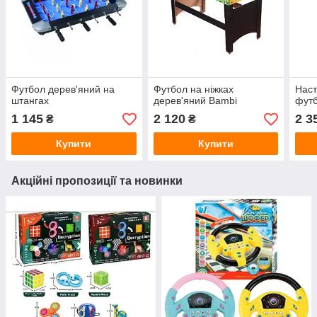
Футбол дерев'яний на
Футбол на ніжках
Наст
штангах
дерев'яний Bambi
фут
1 145
2 120
2 3
₴
₴
Купити
Купити
Акційні пропозиції та новинки