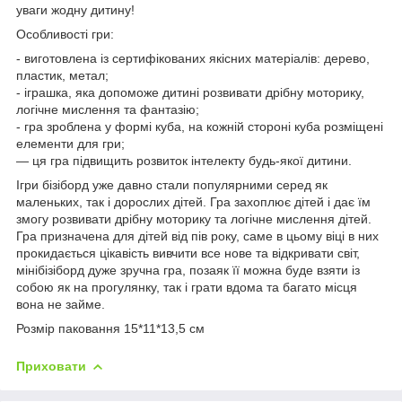
уваги жодну дитину!
Особливості гри:
- виготовлена із сертифікованих якісних матеріалів: дерево,
пластик, метал;
- іграшка, яка допоможе дитині розвивати дрібну моторику,
логічне мислення та фантазію;
- гра зроблена у формі куба, на кожній стороні куба розміщені
елементи для гри;
— ця гра підвищить розвиток інтелекту будь-якої дитини.
Ігри бізіборд уже давно стали популярними серед як
маленьких, так і дорослих дітей. Гра захоплює дітей і дає їм
змогу розвивати дрібну моторику та логічне мислення дітей.
Гра призначена для дітей від пів року, саме в цьому віці в них
прокидається цікавість вивчити все нове та відкривати світ,
мінібізіборд дуже зручна гра, позаяк її можна буде взяти із
собою як на прогулянку, так і грати вдома та багато місця
вона не займе.
Розмір паковання 15*11*13,5 см
Приховати