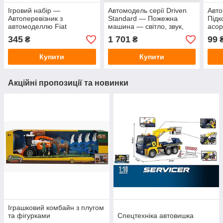
Ігровий набір —
Автомодель серії Driven
Авто
Автоперевізник з
Standard — Пожежна
Підк
автомоделлю Fiat
машина — світло, звук,
асор
водяна помпа
меха
345
1 701
99
₴
₴
Купити
Купити
Акційні пропозиції та новинки
Іграшковий комбайн з плугом
та фігурками
Спецтехніка автовишка