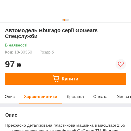
Автомодель Bburago серії GoGears
Спецслужби
В наявності
Код: 18-30350
Роздріб
97
₴
Купити
Опис
Характеристики
Доставка
Оплата
Умови 
Опис
Прекрасно деталізована пластикова машинка в масштабі 1:55
— чудове доповнення до треків серії GoGears TM Bburago.