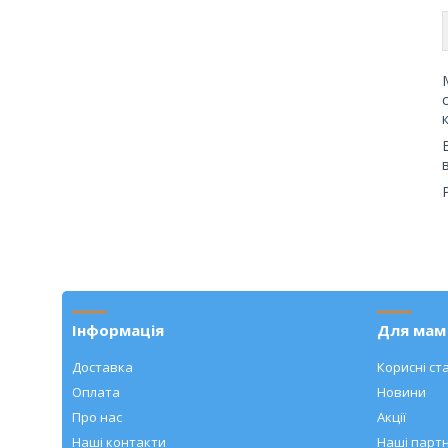
Інформація
Для мам 
Доставка
Корисні ста
Оплата
Новини
Про нас
Акції
Наші контакти
Наші парт