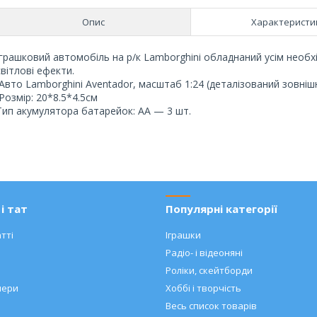
Опис
Характеристи
Іграшковий автомобіль на р/к Lamborghini обладнаний усім необхі
світлові ефекти.
Авто Lamborghini Aventador, масштаб 1:24 (деталізований зовнішн
Розмір: 20*8.5*4.5см
Тип акумулятора батарейок: AA — 3 шт.
і тат
Популярні категорії
тті
Іграшки
Радіо- і відеоняні
Роліки, скейтборди
нери
Хоббі і творчість
Весь список товарів