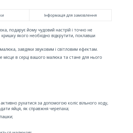
ки
Інформація для замовлення
ка, подарує йому чудовий настрій і точно не
 кришку якого необхідно відкрутити, поклавши
 малюка, завдяки звуковим і світловим ефектам.
 місце в серці вашого малюка та стане для нього
 активно рухатися за допомогою коліс вільного ходу,
адати яйця, як справжня черепаха;
пашки;
иться малюкові.