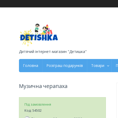
Дитячий інтернет-магазин "Детишка"
Головна
Розіграш подарунків
Товари
П
Музична черапаха
Під замовлення
Код:
54502