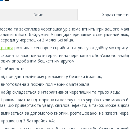
Опис
Характеристи
Весела та захоплива черепашка урізноманітнить ігри вашого малю
залишить його байдужим. У панцирі черепашки є спеціальний люк,
всередину черепашки 3 маленькі яйця.
Іграшка
розвиває сенсорне сприйняття, увагу та дрібну моторику
Яскрава та захоплива інтерактивна черепашка обов'язково знайде
новим вподобаним бешкетним другом.
Особливості:
- відповідає технічному регламенту безпеки іграшок;
- виготовлена з якісних полімерних матеріалів;
- набір складається з інтерактивної черепашки та трьох яєць;
- іграшка здатна відтворювати веселу пісню українською мовою й
має, що привертають увагу, світлові ефекти, а також може відкл
- вмикається за допомогою кнопки, розташованої на животі чере
- працює від 3 батарейок АА;
— черепашка має яскраве забарвлення, тому обов'язково полюб