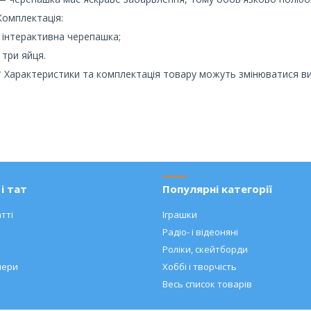
Комплектація:
- інтерактивна черепашка;
- три яйця.
* Характеристики та комплектація товару можуть змінюватися 
і тат
Популярні категорії
тті
Іграшки
Радіо- і відеоняні
Роліки, скейтборди
нери
Хоббі і творчість
Весь список товарів