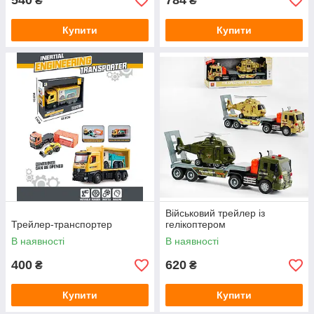
540
784
₴
₴
Купити
Купити
Військовий трейлер із
Трейлер-транспортер
гелікоптером
В наявності
В наявності
400
620
₴
₴
Купити
Купити