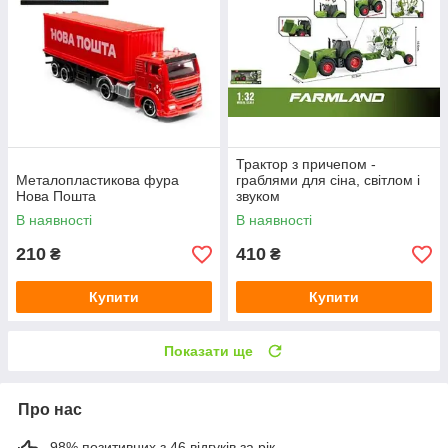
Трактор з причепом -
Металопластикова фура
граблями для сіна, світлом і
Нова Пошта
звуком
В наявності
В наявності
210
410
₴
₴
Купити
Купити
Показати ще
Про нас
98% позитивних з 46 відгуків за рік