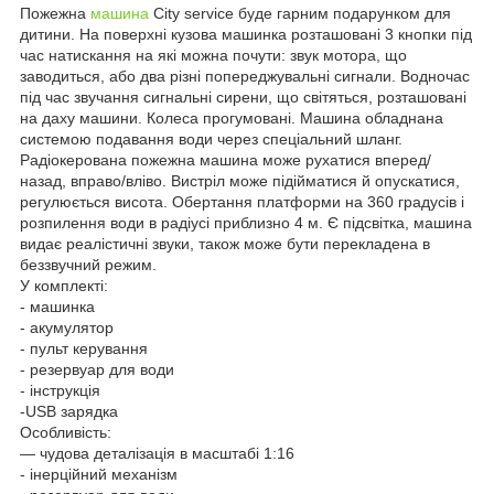
Пожежна
машина
City service буде гарним подарунком для
дитини. На поверхні кузова машинка розташовані 3 кнопки під
час натискання на які можна почути: звук мотора, що
заводиться, або два різні попереджувальні сигнали. Водночас
під час звучання сигнальні сирени, що світяться, розташовані
на даху машини. Колеса прогумовані. Машина обладнана
системою подавання води через спеціальний шланг.
Радіокерована пожежна машина може рухатися вперед/
назад, вправо/вліво. Вистріл може підійматися й опускатися,
регулюється висота. Обертання платформи на 360 градусів і
розпилення води в радіусі приблизно 4 м. Є підсвітка, машина
видає реалістичні звуки, також може бути перекладена в
беззвучний режим.
У комплекті:
- машинка
- акумулятор
- пульт керування
- резервуар для води
- інструкція
-USB зарядка
Особливість:
— чудова деталізація в масштабі 1:16
- інерційний механізм