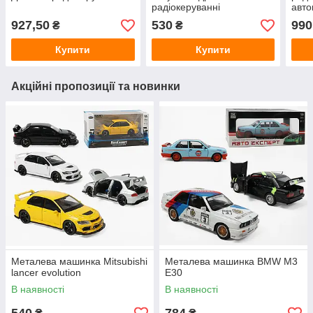
радіокеруванні
авт
вод
927,50
530
990
₴
₴
Купити
Купити
Акційні пропозиції та новинки
Металева машинка Mitsubishi
Металева машинка BMW M3
lancer evolution
E30
В наявності
В наявності