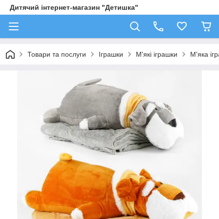
Дитячий інтернет-магазин "Детишка"
Товари та послуги
Іграшки
М'які іграшки
М'яка іг