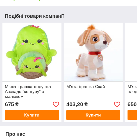
Подібні товари компанії
М'яка іграшка-подушка
М'яка іграшка Скай
М'як
Авокадо "кенгуру" з
плед
малюком
675
403,20
650
₴
₴
Купити
Купити
Про нас