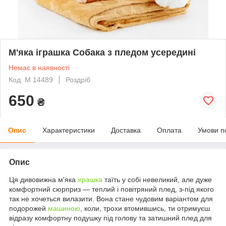
М'яка іграшка Собака з пледом усередині
Немає в наявності
Код: М 14489
Роздріб
650
₴
Опис
Характеристики
Доставка
Оплата
Умови п
Опис
Ця дивовижна м'яка
іграшка
таїть у собі невеликий, але дуже
комфортний сюрприз — теплий і повітряний плед, з-під якого
так не хочеться вилазити. Вона стане чудовим варіантом для
подорожей
машиною
, коли, трохи втомившись, ти отримуєш
відразу комфортну подушку під голову та затишний плед для