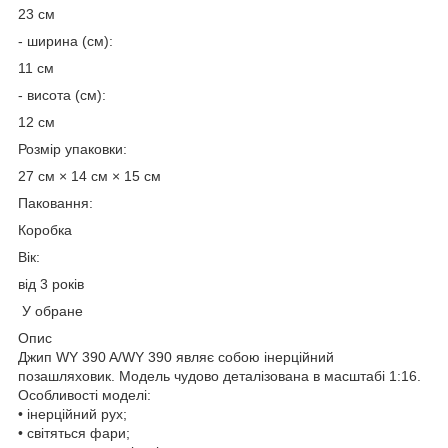
23 см
- ширина (см):
11 см
- висота (см):
12 см
Розмір упаковки:
27 см × 14 см × 15 см
Паковання:
Коробка
Вік:
від 3 років
У обране
Опис
Джип WY 390 A/WY 390 являє собою інерційний
позашляховик. Модель чудово деталізована в масштабі 1:16.
Особливості моделі:
• інерційний рух;
• світяться фари;