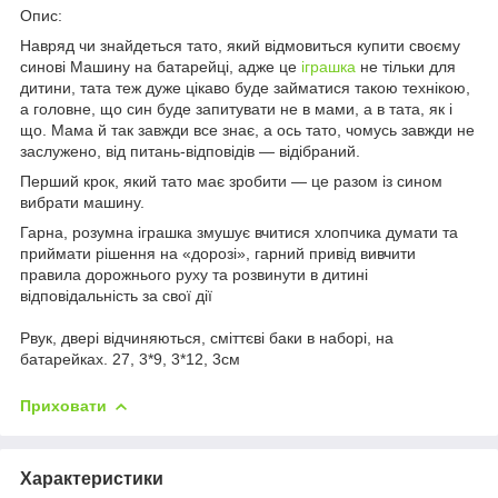
Опис:
Навряд чи знайдеться тато, який відмовиться купити своєму
синові Машину на батарейці, адже це
іграшка
не тільки для
дитини, тата теж дуже цікаво буде займатися такою технікою,
а головне, що син буде запитувати не в мами, а в тата, як і
що. Мама й так завжди все знає, а ось тато, чомусь завжди не
заслужено, від питань-відповідів — відібраний.
Перший крок, який тато має зробити — це разом із сином
вибрати машину.
Гарна, розумна іграшка змушує вчитися хлопчика думати та
приймати рішення на «дорозі», гарний привід вивчити
правила дорожнього руху та розвинути в дитині
відповідальність за свої дії
Pвук, двері відчиняються, сміттєві баки в наборі, на
батарейках. 27, 3*9, 3*12, 3см
Приховати
Характеристики