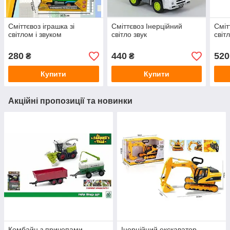
Сміттєвоз іграшка зі
Сміттєвоз Інерційний
Сміт
світлом і звуком
світло звук
світ
280
440
520
₴
₴
Купити
Купити
Акційні пропозиції та новинки
Комбайн з причепами
Інерційний екскаватор