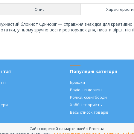
Опис
Характеристи
Пухнастий блокнот Єдиноріг — справжня знахідка для креативної
нотатки, у ньому зручно вести розпорядок дня, писати вірші, пісні
і тат
Популярні категорії
тті
Іграшки
Радіо- і відеоняні
Роліки, скейтборди
нери
Хоббі і творчість
Весь список товарів
Prom.ua
Сайт створений на маркетплейсі