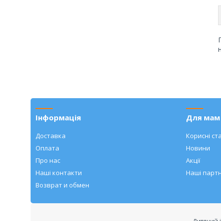
Інформація
Для мам 
Доставка
Корисні ста
Оплата
Новини
Про нас
Акції
Наші контакти
Наші парт
Возврат и обмен