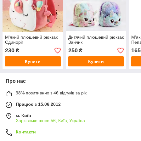
М'який плюшевий рюкзак
Дитячий плюшевий рюкзак
М'як
Єдиноріг
Зайчик
Пеп
230
250
165
₴
₴
Купити
Купити
Про нас
98% позитивних з 46 відгуків за рік
Працює з 15.06.2012
м. Київ
Харківське шосе 56, Київ, Україна
Контакти