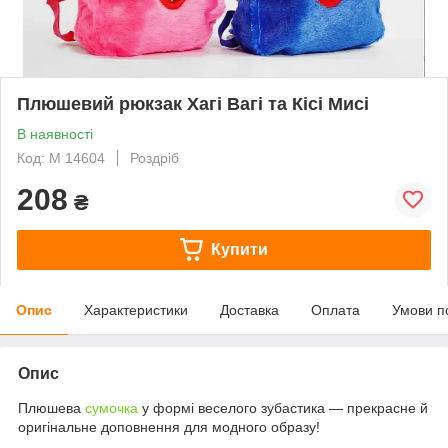
Плюшевий рюкзак Хагі Вагі та Кісі Мисі
В наявності
Код: M 14604
Роздріб
208
₴
Купити
Опис
Характеристики
Доставка
Оплата
Умови п
Опис
Плюшева
сумочка
у формі веселого зубастика — прекрасне й
оригінальне доповнення для модного образу!