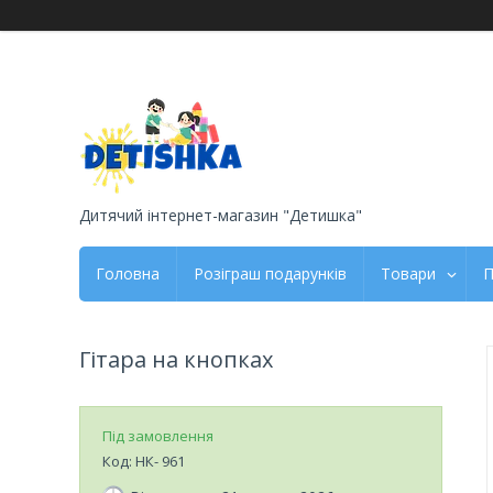
Дитячий інтернет-магазин "Детишка"
Головна
Розіграш подарунків
Товари
П
Гітара на кнопках
Під замовлення
Код:
НК- 961