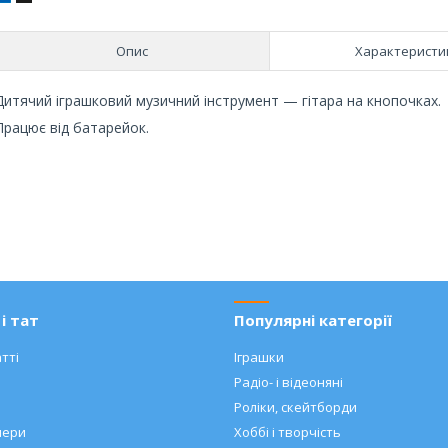
Опис
Характеристи
Дитячий іграшковий музичний інструмент — гітара на кнопочках.
Працює від батарейок.
і тат
Популярні категорії
тті
Іграшки
Радіо- і відеоняні
Роліки, скейтборди
нери
Хоббі і творчість