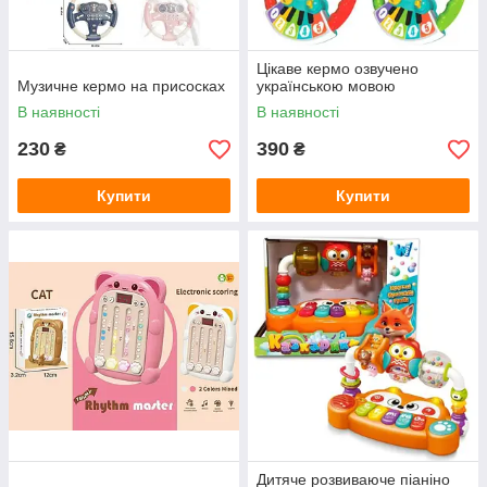
Цікаве кермо озвучено
Музичне кермо на присосках
українською мовою
В наявності
В наявності
230
390
₴
₴
Купити
Купити
Дитяче розвиваюче піаніно