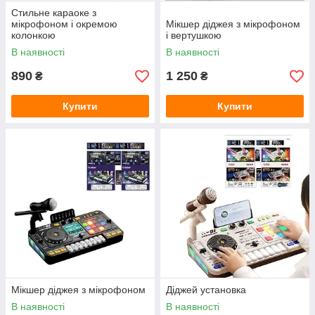
Стильне караоке з
мікрофоном і окремою
Мікшер діджея з мікрофоном
колонкою
і вертушкою
В наявності
В наявності
890
1 250
₴
₴
Купити
Купити
Мікшер діджея з мікрофоном
Діджей установка
В наявності
В наявності