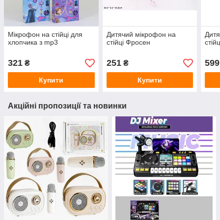
Мікрофон на стійці для
Дитячий мікрофон на
Дитя
хлопчика з mp3
стійці Фросен
стійц
321
251
599
₴
₴
Купити
Купити
Акційні пропозиції та новинки