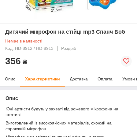
Дитячий мікрофон на стійці mp3 Спанч Боб
Немає в наявності
Код: HD-8912 / HD-8913
Роздріб
356
₴
Опис
Характеристики
Доставка
Оплата
Умови 
Опис
Юні артисти будуть у захваті від рожевого мікрофона на
штативі.
Виготовлений із високоякісних матеріалів, схожий на
справжній мікрофон.
Мікрофон має світлові та звукові ефекти, а також