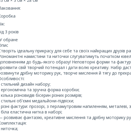
33 см × 3 см × 28 см
Паковання:
Коробка
ік:
від 3 років
У обране
Опис
Створіть ідеальну прикрасу для себе та своїх найкращих друзів ра
Різноманітні намистини та ниточки слугуватимуть початком ювел
доповненням до будь-якого образу! Неповторні форми та фактур
проявити свій творчий потенціал і дати волю креативу. Набір даст
розвинути дрібну моторику рук, творче мислення й тягу до прекр
Особливості:
- стильний дизайн набору;
- ергономічна та зручна форма коробки;
- кілька різновидів бісерин різних розмірів;
- стильні об'ємні медальйони-підвіски;
- різні фактури: прозорі, з перламутровим напиленням, металеві, 
- біла еластична нитка в наборі;
— розвиває фантазію, креативне мислення та дрібну моторику ру
Комплектація:
- ниточка;