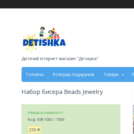
Дитячий інтернет-магазин "Детишка"
Головна
Розіграш подарунків
Товари
П
Набор бисера Beads Jewelry
Немає в наявності
Код:
338-1055 / 1056
233 ₴