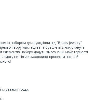
зом із набором для рукоділля від "Beads Jewelry"!
ірного твору мистецтва, а браслети з них стануть
и елементів набору дадуть змогу юній майстерності
ь змогу не тільки захопливо провести час, а й
асного!
зі стразами тощо;
к.