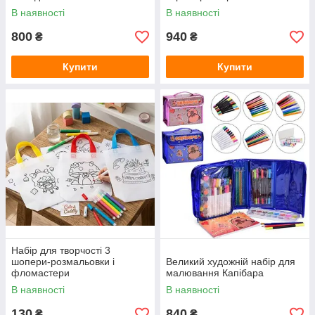
друку Єдиноріг
В наявності
В наявності
800
940
₴
₴
Купити
Купити
Набір для творчості 3
шопери-розмальовки і
Великий художній набір для
фломастери
малювання Капібара
В наявності
В наявності
130
840
₴
₴