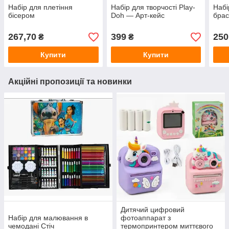
Набір для плетіння
Набір для творчості Play-
Набі
бісером
Doh — Арт-кейс
брас
267,70
399
250
₴
₴
Купити
Купити
Акційні пропозиції та новинки
Дитячий цифровий
Набір для малювання в
фотоаппарат з
чемодані Стіч
термопринтером миттєвого