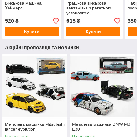
Військова машина
Іграшкова військова
Набі
Хаймарс
вантажівка з ракетною
пуск
установкою
520
615
350
₴
₴
Купити
Купити
Акційні пропозиції та новинки
Металева машинка Mitsubishi
Металева машинка BMW M3
lancer evolution
E30
В наявності
В наявності