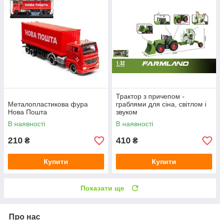
Трактор з причепом -
Металопластикова фура
граблями для сіна, світлом і
Нова Пошта
звуком
В наявності
В наявності
210
410
₴
₴
Купити
Купити
Показати ще
Про нас