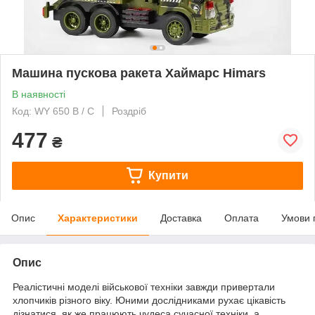
Машина пускова ракета Хаймарс Himars
В наявності
Код: WY 650 B / C
Роздріб
477
₴
Купити
Опис
Характеристики
Доставка
Оплата
Умови 
Опис
Реалістичні моделі військової техніки завжди привертали
хлопчиків різного віку. Юними дослідниками рухає цікавість
дізнатися, як же працюють чудеса сучасної техніки, а