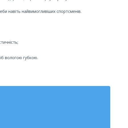
еби навіть найвимогливіших спортсменів.
стичність;
іб вологою губкою.