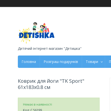
Дитячий інтернет-магазин "Детишка"
Головна
Розіграш подарунків
Товари
П
Коврик для йоги "TK Sport"
61х183х0.8 см
Немає в наявності
Код:
C 56199