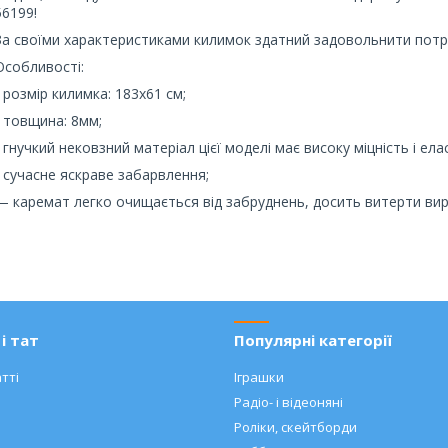
56199!
За своїми характеристиками килимок здатний задовольнити потр
Особливості:
- розмір килимка: 183х61 см;
- товщина: 8мм;
- гнучкий нековзний матеріал цієї моделі має високу міцність і ела
- сучасне яскраве забарвлення;
— каремат легко очищається від забруднень, досить витерти вир
і тат
Популярні категорії
тті
Іграшки
Радіо- і відеоняні
Роліки, скейтборди