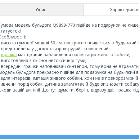
Опис
Характеристи
Гумова модель бульдога Q9899-770 підійде на подарунок не лише 
статуеток!
Особливості:
- висота гумової моделі 30 см, прекрасно впишеться в будь-який і
- представлена у двох кольорах: рудий і коричневий;
-
іграшка
має цікавий забарвлення під імітацію живого собаки;
- виготовлена з якісної нетоксичної гуми;
- всередині іграшки наповнювач синтепон, тому вона не втрачати
Модель бульдога прекрасно підійде для подарунка на будь-який в
задля інтересів. Імітація живого собаки, хоч і не в повнорозмірні
вивченні порід собак, дитина запам'ятає й буде впізнавати собаку
шкоди вашій дитині! Що тут думати, беріть відразу дві, іграшка піді