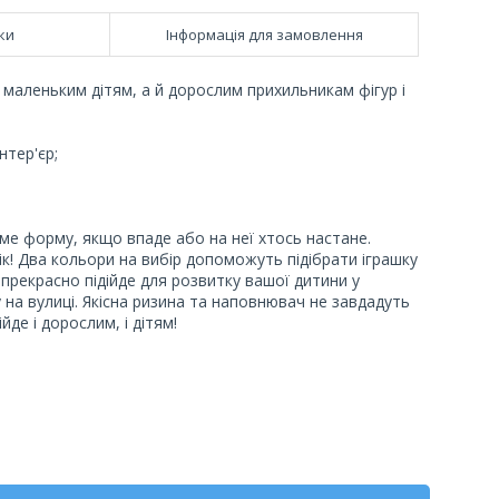
ки
Інформація для замовлення
маленьким дітям, а й дорослим прихильникам фігур і
нтер'єр;
ме форму, якщо впаде або на неї хтось настане.
ік! Два кольори на вибір допоможуть підібрати іграшку
й прекрасно підійде для розвитку вашої дитини у
 на вулиці. Якісна ризина та наповнювач не завдадуть
йде і дорослим, і дітям!