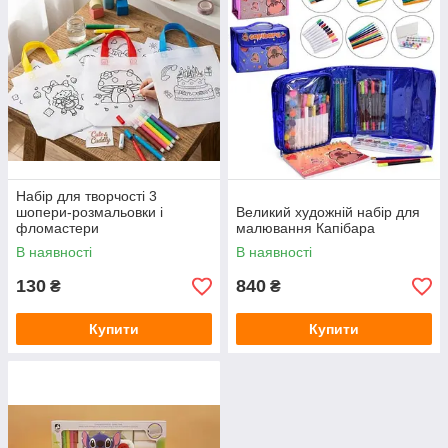
Набір для творчості 3
шопери-розмальовки і
Великий художній набір для
фломастери
малювання Капібара
В наявності
В наявності
130
840
₴
₴
Купити
Купити