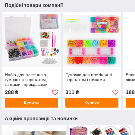
Подібні товари компанії
Набір для плетіння з
Гумочки для плетіння зі
Біжу
гумочок із верстатом,
верстатом і гачками
дівч
гачками і прикрасами
288
311
188
₴
₴
Купити
Купити
Акційні пропозиції та новинки