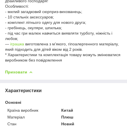
дбайливого господаря!
Особливості:
- милий загадковий сюрприз-вихованець;
- 10 стильніх аксессуаров;
- комплект літнього одягу для нового друга;
- гребінець, окуляри, шпилька;
- під час гри малюк навчиться виявляти турботу, ніжність і
любов;
—
іграшка
виготовлена з м'якого, гіпоалергенного матеріалу,
який підходить для дітей віком від 2 років.
* Характеристики та комплектація товару можуть змінюватися
виробником без повідомлення
Приховати
Характеристики
Основні
Країна виробник
Китай
Матеріал
Плюш
Стан
Новий