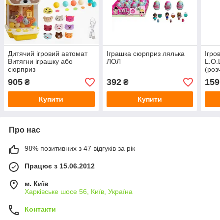
Дитячий ігровий автомат
Іграшка сюрприз лялька
Ігро
Витягни іграшку або
ЛОЛ
L.O
сюрприз
(роз
905
392
159
₴
₴
Купити
Купити
Про нас
98% позитивних з 47 відгуків за рік
Працює з 15.06.2012
м. Київ
Харківське шосе 56, Київ, Україна
Контакти