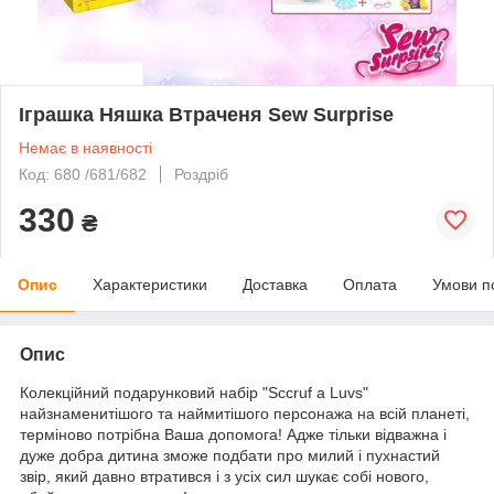
Іграшка Няшка Втраченя Sew Surprise
Немає в наявності
Код: 680 /681/682
Роздріб
330
₴
Опис
Характеристики
Доставка
Оплата
Умови п
Опис
Колекційний подарунковий набір "Sccruf a Luvs"
найзнаменитішого та наймитішого персонажа на всій планеті,
терміново потрібна Ваша допомога! Адже тільки відважна і
дуже добра дитина зможе подбати про милий і пухнастий
звір, який давно втратився і з усіх сил шукає собі нового,