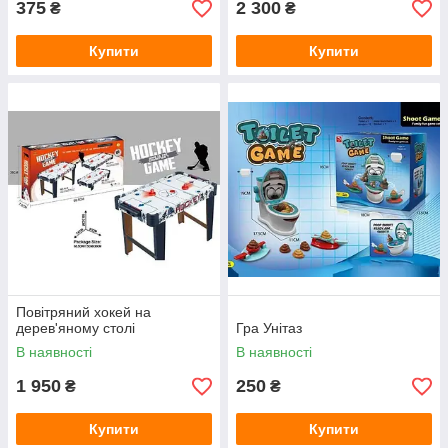
375
2 300
₴
₴
Купити
Купити
Повітряний хокей на
дерев'яному столі
Гра Унітаз
В наявності
В наявності
1 950
250
₴
₴
Купити
Купити