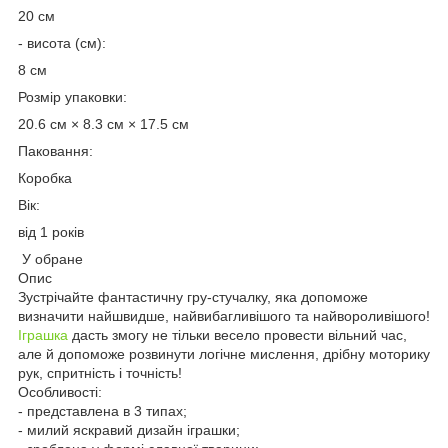
20 см
- висота (см):
8 см
Розмір упаковки:
20.6 см × 8.3 см × 17.5 см
Паковання:
Коробка
Вік:
від 1 років
У обране
Опис
Зустрічайте фантастичну гру-стучалку, яка допоможе
визначити найшвидше, найвибагливішого та найвороливішого!
Іграшка
дасть змогу не тільки весело провести вільний час,
але й допоможе розвинути логічне мислення, дрібну моторику
рук, спритність і точність!
Особливості:
- представлена в 3 типах;
- милий яскравий дизайн іграшки;