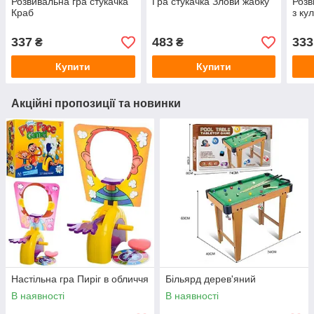
Розвивальна гра стукачка
Гра стукачка Злови жабку
Розв
Краб
з ку
337
483
333
₴
₴
Купити
Купити
Акційні пропозиції та новинки
Настільна гра Пиріг в обличчя
Більярд дерев'яний
В наявності
В наявності