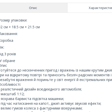
Опис
Характеристи
Розмір упаковки:
32 см × 18.5 см × 21.5 см
Паковання:
Коробка
ік:
від 3 років
У обране
Опис
Готуйтеся до нескінченних пригод і вражень із нашим крутим джи
гри на відкритому повітрі та приносить безліч радісних моментів
незабутні враження й пориньте у світ енергії й екстремальних пр
Особливості:
- реалістичний дизайн всюдихідного автомобіля;
- масштаб 1:12;
- яскрава барвиста підсвітка машинки;
- під час натискання на капот, джип активує звукові ефекти;
- великі гумові колеса з фактурними візерунками;