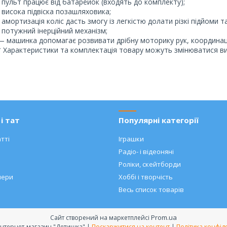
- пульт працює від батарейок (входять до комплекту);
- висока підвіска позашляховика;
- амортизація коліс дасть змогу із легкістю долати різкі підйоми та
- потужний інерційний механізм;
— машинка допомагає розвивати дрібну моторику рук, координацію
* Характеристики та комплектація товару можуть змінюватися 
і тат
Популярні категорії
тті
Іграшки
Радіо- і відеоняні
Роліки, скейтборди
нери
Хоббі і творчість
Весь список товарів
Prom.ua
Сайт створений на маркетплейсі
Дитячий інтернет-магазин "Детишка" |
Поскаржитися на контент
|
Політика конфід