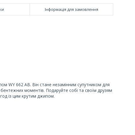
ки
Інформація для замовлення
пом WY 662 AB. Він стане незамінним супутником для
 і бентежних моментів. Подаруйте собі та своїм друзям
игод із цим крутим джипом.