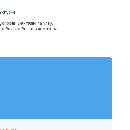
 спуски;
 рухів, фантазію та уяву.
виробником без повідомлення
енційності