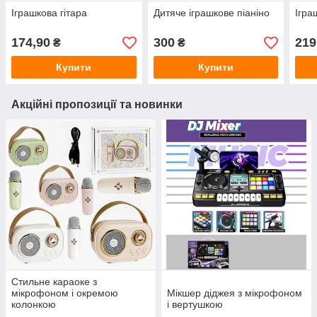
Іграшкова гітара
Дитяче іграшкове піаніно
Ігра
174,90
300
219
₴
₴
Купити
Купити
Акційні пропозиції та новинки
Стильне караоке з
мікрофоном і окремою
Мікшер діджея з мікрофоном
колонкою
і вертушкою