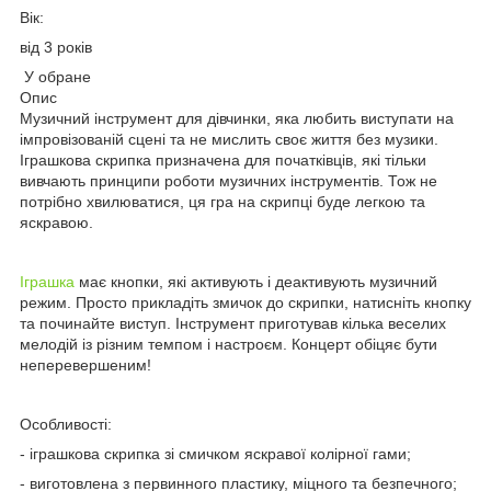
Вік:
від 3 років
У обране
Опис
Музичний інструмент для дівчинки, яка любить виступати на
імпровізованій сцені та не мислить своє життя без музики.
Іграшкова скрипка призначена для початківців, які тільки
вивчають принципи роботи музичних інструментів. Тож не
потрібно хвилюватися, ця гра на скрипці буде легкою та
яскравою.
Іграшка
має кнопки, які активують і деактивують музичний
режим. Просто прикладіть змичок до скрипки, натисніть кнопку
та починайте виступ. Інструмент приготував кілька веселих
мелодій із різним темпом і настроєм. Концерт обіцяє бути
неперевершеним!
Особливості:
- іграшкова скрипка зі смичком яскравої колірної гами;
- виготовлена з первинного пластику, міцного та безпечного;