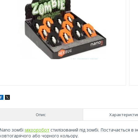
Опис
Характеристи
ІNano зомбі
мікроробот
стилізований під зомбі. Постачається в 
жовтогарячого або чорного кольору.