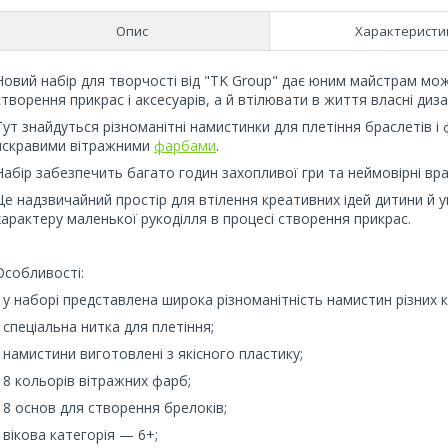
Опис
Характеристи
Новий набір для творчості від "TK Group" дає юним майстрам мож
створення прикрас і аксесуарів, а й втілювати в життя власні диз
Тут знайдуться різноманітні намистинки для плетіння браслетів і 
яскравими вітражними
фарбами
.
Набір забезпечить багато годин захопливої гри та неймовірні вр
Це надзвичайний простір для втілення креативних ідей дитини й 
характеру маленької рукоділля в процесі створення прикрас.
Особливості:
- у наборі представлена широка різноманітність намистин різних к
- спеціальна нитка для плетіння;
- намистини виготовлені з якісного пластику;
- 8 кольорів вітражних фарб;
- 8 основ для створення брелоків;
- вікова категорія — 6+;