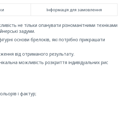
ки
Інформація для замовлення
ливість не тільки опанувати різноманітними техніками
айнерські задуми.
фігурні основи брелоків, які потрібно прикрашати
аження від отриманого результату.
унікальна можливість розкриття індивідуальних рис
ольорів і фактур;