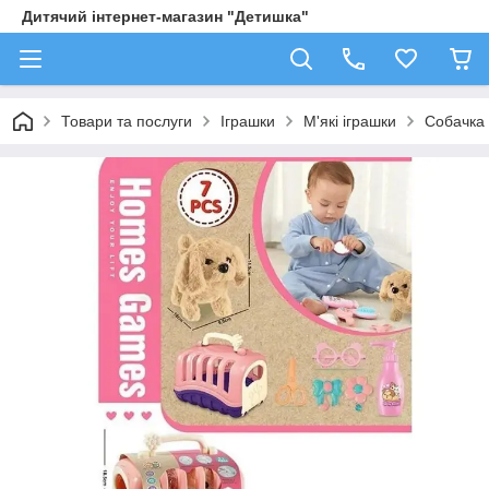
Дитячий інтернет-магазин "Детишка"
Товари та послуги
Іграшки
М'які іграшки
Собачка 