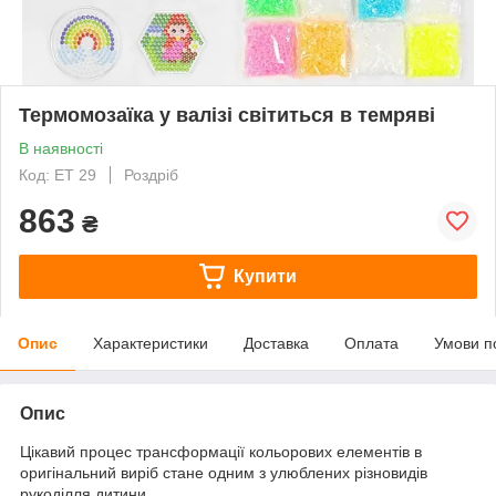
Термомозаїка у валізі світиться в темряві
В наявності
Код: ET 29
Роздріб
863
₴
Купити
Опис
Характеристики
Доставка
Оплата
Умови п
Опис
Цікавий процес трансформації кольорових елементів в
оригінальний виріб стане одним з улюблених різновидів
рукоділля дитини.