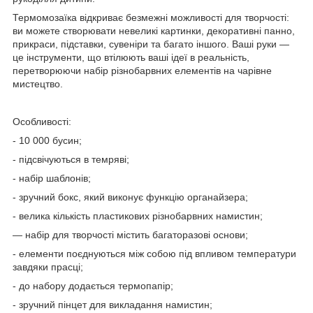
Термомозаїка відкриває безмежні можливості для творчості:
ви можете створювати невеликі картинки, декоративні панно,
прикраси, підставки, сувеніри та багато іншого. Ваші руки —
це інструменти, що втілюють ваші ідеї в реальність,
перетворюючи набір різнобарвних елементів на чарівне
мистецтво.
Особливості:
- 10 000 бусин;
- підсвічуються в темряві;
- набір шаблонів;
- зручний бокс, який виконує функцію органайзера;
- велика кількість пластикових різнобарвних намистин;
— набір для творчості містить багаторазові основи;
- елементи поєднуються між собою під впливом температури
завдяки прасці;
- до набору додається термопапір;
- зручний пінцет для викладання намистин;