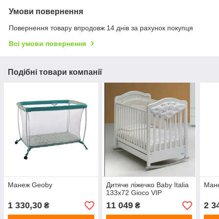
Умови повернення
Повернення товару впродовж 14 днів за рахунок покупця
Всі умови повернення
Подібні товари компанії
Манеж Geoby
Дитяче ліжечко Baby Italia
Мане
133х72 Gioco VIP
1 330,30
11 049
2 3
₴
₴