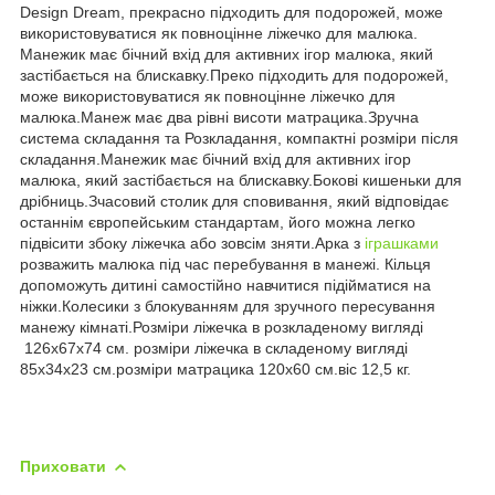
Design Dream, прекрасно підходить для подорожей, може
використовуватися як повноцінне ліжечко для малюка.
Манежик має бічний вхід для активних ігор малюка, який
застібається на блискавку.Преко підходить для подорожей,
може використовуватися як повноцінне ліжечко для
малюка.Манеж має два рівні висоти матрацика.Зручна
система складання та Розкладання, компактні розміри після
складання.Манежик має бічний вхід для активних ігор
малюка, який застібається на блискавку.Бокові кишеньки для
дрібниць.Зчасовий столик для сповивання, який відповідає
останнім європейським стандартам, його можна легко
підвісити збоку ліжечка або зовсім зняти.Арка з
іграшками
розважить малюка під час перебування в манежі. Кільця
допоможуть дитині самостійно навчитися підійматися на
ніжки.Колесики з блокуванням для зручного пересування
манежу кімнаті.Розміри ліжечка в розкладеному вигляді
126x67x74 см. розміри ліжечка в складеному вигляді
85x34x23 см.розміри матрацика 120x60 см.віс 12,5 кг.
Приховати